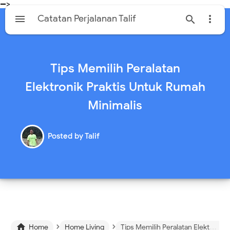
-->

Catatan Perjalanan Talif


Tips Memilih Peralatan
Elektronik Praktis Untuk Rumah
Minimalis
Posted by
Talif
›
›

Home
Home Living
Tips Memilih Peralatan Elektronik Praktis Untuk Rumah Minimalis