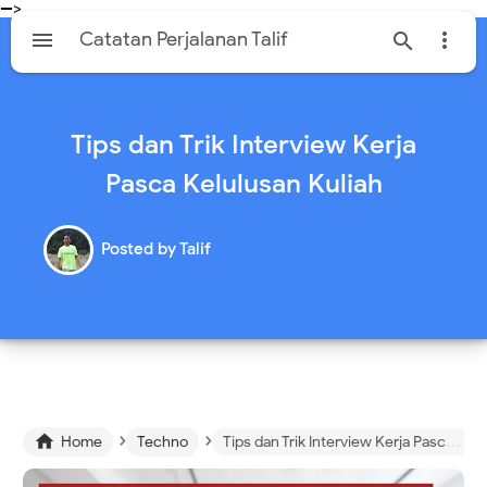
-->

Catatan Perjalanan Talif


Tips dan Trik Interview Kerja
Pasca Kelulusan Kuliah
Posted by
Talif
›
›

Home
Techno
Tips dan Trik Interview Kerja Pasca Kelulusan Kuliah