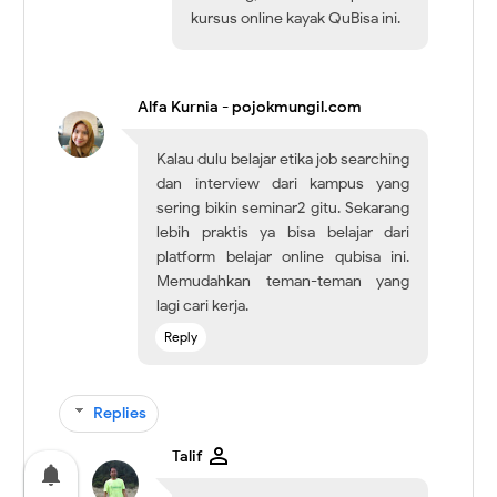
kursus online kayak QuBisa ini.
Alfa Kurnia - pojokmungil.com
Kalau dulu belajar etika job searching
dan interview dari kampus yang
sering bikin seminar2 gitu. Sekarang
lebih praktis ya bisa belajar dari
platform belajar online qubisa ini.
Memudahkan teman-teman yang
lagi cari kerja.
Reply
Replies
Talif
notifications