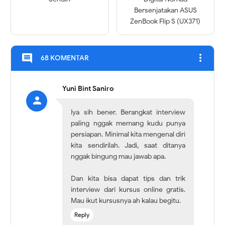
Bersenjatakan ASUS
ZenBook Flip S (UX371)
more_vert
comment
68 KOMENTAR
Yuni Bint Saniro
Iya sih bener. Berangkat interview
paling nggak memang kudu punya
persiapan. Minimal kita mengenal diri
kita sendirilah. Jadi, saat ditanya
nggak bingung mau jawab apa.
Dan kita bisa dapat tips dan trik
interview dari kursus online gratis.
Mau ikut kursusnya ah kalau begitu.
Reply