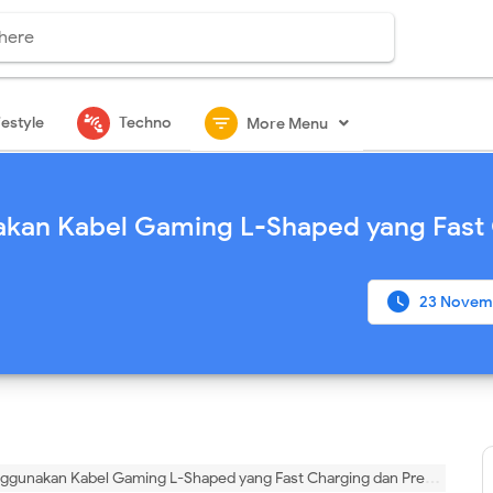
connect_without_contact
filter_list
festyle
Techno
More Menu
an Kabel Gaming L-Shaped yang Fast

23 Novem
unakan Kabel Gaming L-Shaped yang Fast Charging dan Premium