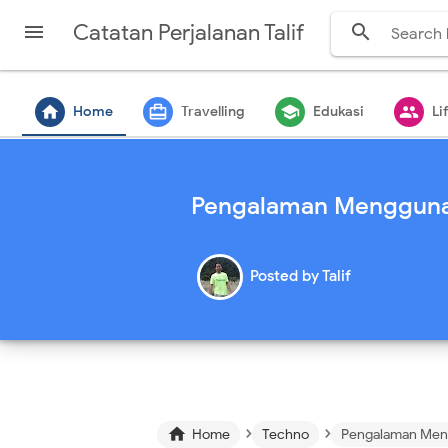
-->
Catatan Perjalanan Talif


home
card_travel
school
people
Home
Travelling
Edukasi
Li
Pengalaman Menggunak
Posted by
Talif
›
›

Home
Techno
Pengalaman Mengg