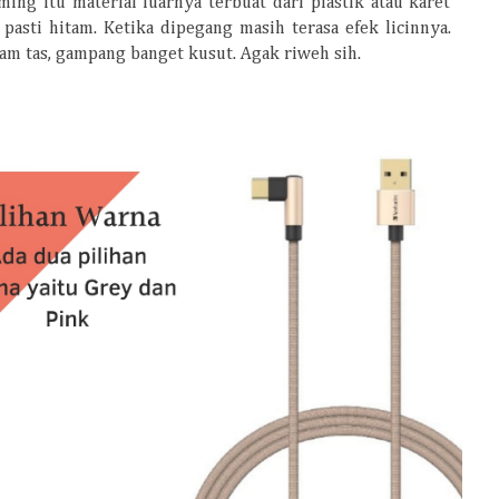
ing itu material luarnya terbuat dari plastik atau karet
pasti hitam. Ketika dipegang masih terasa efek licinnya.
am tas, gampang banget kusut. Agak riweh sih.