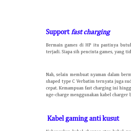
Support
f
ast
c
harging
Bermain games di HP itu pastinya butu
terjadi. Siapa sih pencinta games, yang 
Nah, selain membuat nyaman dalam berm
shaped type C Verbatim ternyata juga 
cepat. Kemampuan fast charging ini hingg
nge-charge menggunakan kabel charger b
Kabel
g
aming anti kusut