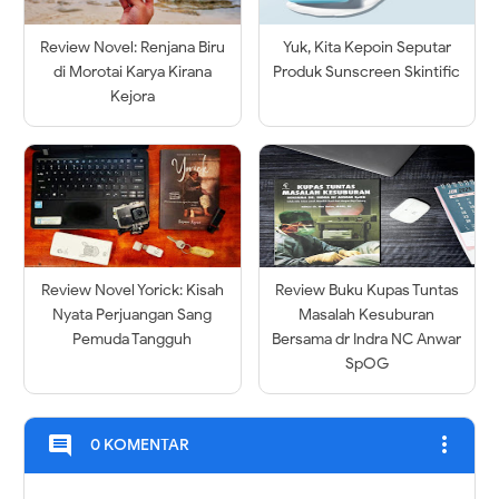
Review Novel: Renjana Biru
Yuk, Kita Kepoin Seputar
di Morotai Karya Kirana
Produk Sunscreen Skintific
Kejora
Review Novel Yorick: Kisah
Review Buku Kupas Tuntas
Nyata Perjuangan Sang
Masalah Kesuburan
Pemuda Tangguh
Bersama dr Indra NC Anwar
SpOG
more_vert
comment
0 KOMENTAR