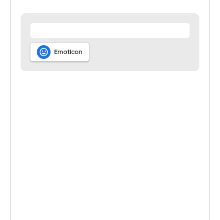

Emoticon