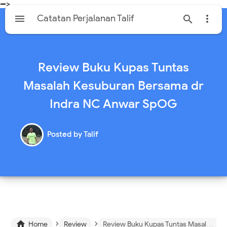
-->

Catatan Perjalanan Talif


Review Buku Kupas Tuntas
Masalah Kesuburan Bersama dr
Indra NC Anwar SpOG
Posted by
Talif
›
›

Home
Review
Review Buku Kupas Tuntas Masalah Kesuburan Bersama dr Indra NC Anwar SpOG