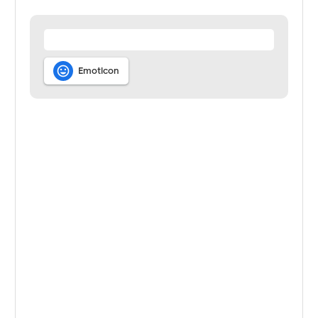

Emoticon