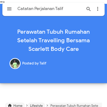
-->

Catatan Perjalanan Talif


Perawatan Tubuh Rumahan
Setelah Travelling Bersama
Scarlett Body Care
Posted by
Talif
›
›

Home
Lifestyle
Perawatan Tubuh Rumahan Setelah Travelling Bersama Scarlett Body Care