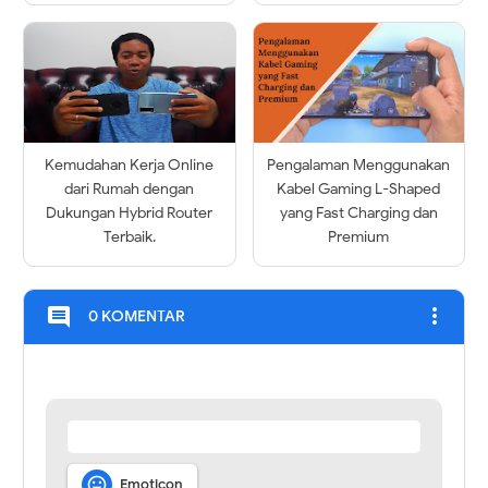
Kemudahan Kerja Online
Pengalaman Menggunakan
dari Rumah dengan
Kabel Gaming L-Shaped
Dukungan Hybrid Router
yang Fast Charging dan
Terbaik.
Premium
more_vert
comment
0 KOMENTAR

Emoticon