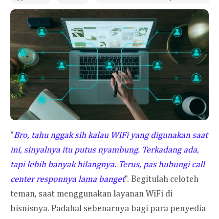
“
Bro, tahu nggak sih kalau WiFi yang digunakan saat
ini, sinyalnya itu putus nyambung. Terkadang ada,
tapi lebih banyak hilangnya. Terus, pas hubungi call
center responnya lama banget
”. Begitulah celoteh
teman, saat menggunakan layanan WiFi di
bisnisnya. Padahal sebenarnya bagi para penyedia