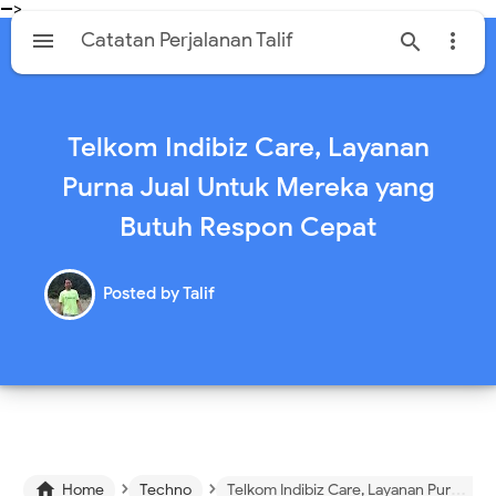
-->

Catatan Perjalanan Talif


Telkom Indibiz Care, Layanan
Purna Jual Untuk Mereka yang
Butuh Respon Cepat
Posted by
Talif
›
›

Home
Techno
Telkom Indibiz Care, Layanan Purna Jual Untuk Mereka yang Butuh Respon Cepat