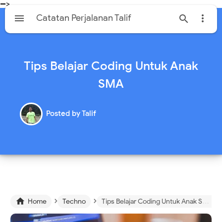
-->

Catatan Perjalanan Talif


Tips Belajar Coding Untuk Anak
SMA
Posted by
Talif
›
›

Home
Techno
Tips Belajar Coding Untuk Anak SMA