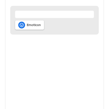

Emoticon