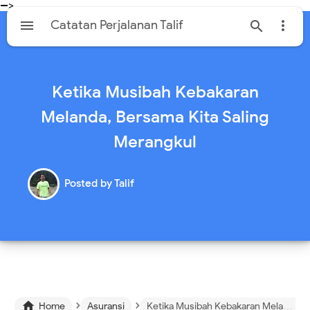
-->

Catatan Perjalanan Talif


Ketika Musibah Kebakaran
Melanda, Bersama Kita Saling
Merangkul
Posted by
Talif
›
›

Home
Asuransi
Ketika Musibah Kebakaran Melanda, Bersama Kita Saling Merangkul