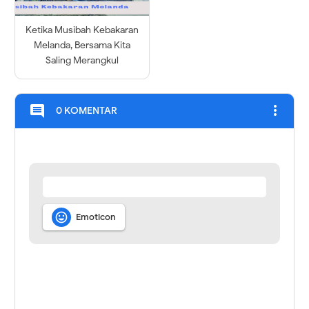
Ketika Musibah Kebakaran
Melanda, Bersama Kita
Saling Merangkul
more_vert
comment
0 KOMENTAR

Emoticon